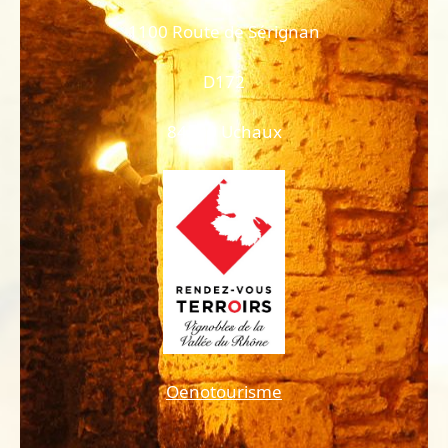
1100 Route de Sérignan
D172
84100 Uchaux
Oenotourisme