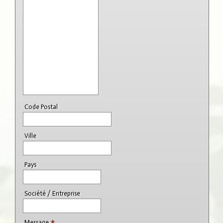
Code Postal
Ville
Pays
Société / Entreprise
*
Message